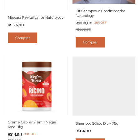
Kit Shampoo e Condicionador
Naturology
Máscara Revitalizante Naturology
R$188,80
-
36
%
OFF
R$126,90
R$295,90
Comprar
Creme Capilar 2 em 1 Negra
Shampoo Sólido Div - 75g
Rosa- 1kg
R$64,90
R$14,94
-
40
%
OFF