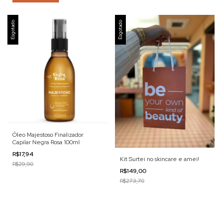
Esgotado
Esgotado
Óleo Majestoso Finalizador
Capilar Negra Rosa 100ml
R$17,94
Kit Surtei no skincare e amei!
R$29,90
R$149,00
R$273,70