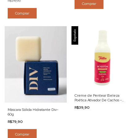
R$24,90
Comprar
Comprar
Esgotado
Creme de Pentear Beleza
Poética Ativador De Cachos -
300ml
R$39,90
Máscara Sólida Hidratante Div-
60g
R$79,90
Comprar