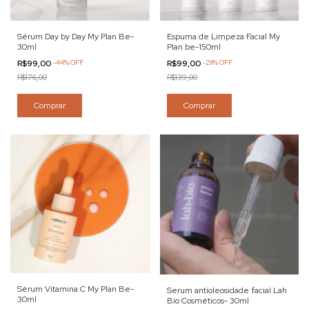
Sérum Day by Day My Plan Be-
Espuma de Limpeza Facial My
30ml
Plan be-150ml
R$99,00
-
44
%
OFF
R$99,00
-
29
%
OFF
R$176,00
R$139,00
Comprar
Comprar
Sérum Vitamina C My Plan Be-
Serum antioleosidade facial Lah
30ml
Bio Cosméticos- 30ml