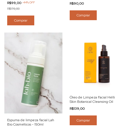
R$99,00
-
44
%
OFF
R$90,00
R$176,00
Comprar
Comprar
Óleo de Limpeza Facial Hélli
Skin Botanical Cleansing Oil
R$139,00
Espuma de limpeza facial Lah
Comprar
Bio Cosméticos - 150ml