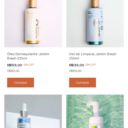
Óleo Demaquilante Jardim
Gel de Limpeza Jardim Brasil-
Brasil-235ml
250ml
R$159,00
-
16
%
OFF
R$139,00
-
18
%
OFF
R$189,00
R$169,00
Comprar
Comprar