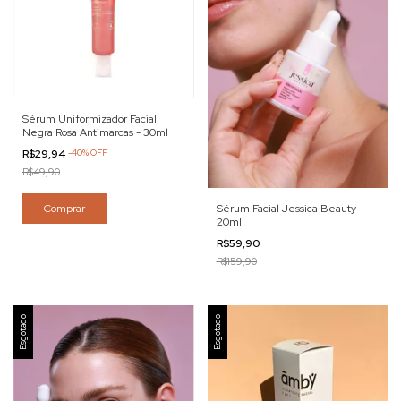
Sérum Uniformizador Facial
Negra Rosa Antimarcas - 30ml
R$29,94
-
40
%
OFF
R$49,90
Comprar
Sérum Facial Jessica Beauty-
20ml
R$59,90
R$159,90
Esgotado
Esgotado