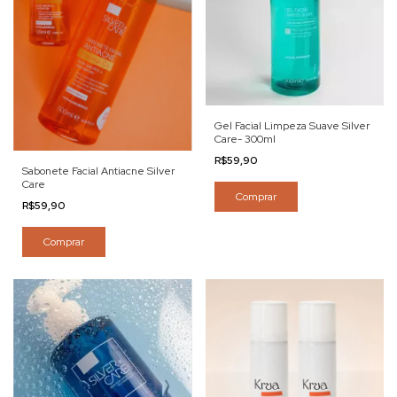
Gel Facial Limpeza Suave Silver
Care- 300ml
R$59,90
Sabonete Facial Antiacne Silver
Care
Comprar
R$59,90
Comprar