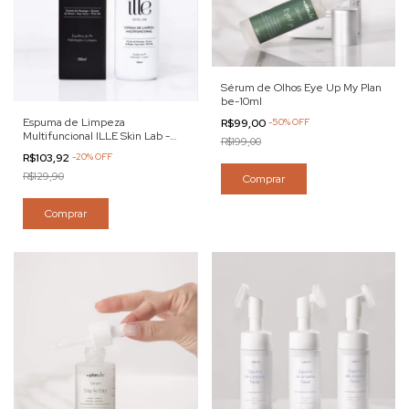
Sérum de Olhos Eye Up My Plan
be-10ml
Espuma de Limpeza
R$99,00
-
50
%
OFF
Multifuncional ILLE Skin Lab -
R$199,00
150ml
R$103,92
-
20
%
OFF
R$129,90
Comprar
Comprar