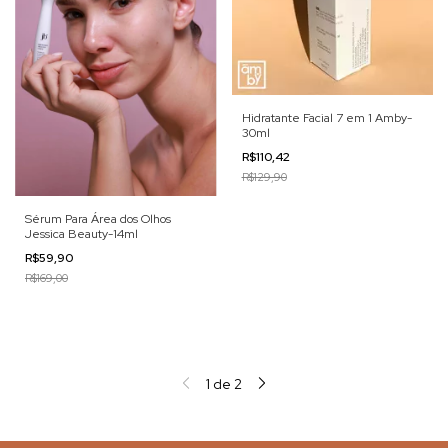
Hidratante Facial 7 em 1 Amby-
30ml
R$110,42
R$129,90
Sérum Para Área dos Olhos
Jessica Beauty-14ml
R$59,90
R$169,00
1
de
2