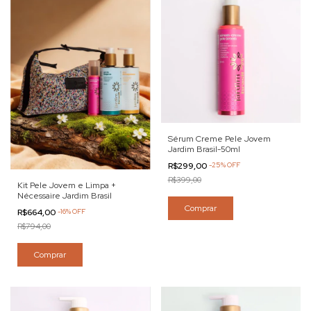
Sérum Creme Pele Jovem
Jardim Brasil-50ml
R$299,00
-
25
%
OFF
R$399,00
Kit Pele Jovem e Limpa +
Nécessaire Jardim Brasil
Comprar
R$664,00
-
16
%
OFF
R$794,00