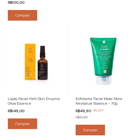
R$100,00
Comprar
Loção Facial Hélli Skin Enzyme
Esfoliante Facial Make More
Glow Essence
Revitalize Balance - 70g
R$149,00
R$49,90
-
4
%
OFF
R$51,90
Comprar
Comprar