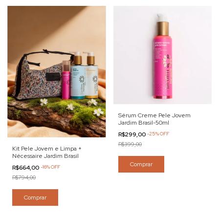
Sérum Creme Pele Jovem
Jardim Brasil-50ml
R$299,00
-
25
%
OFF
R$399,00
Kit Pele Jovem e Limpa +
Nécessaire Jardim Brasil
Comprar
R$664,00
-
16
%
OFF
R$794,00