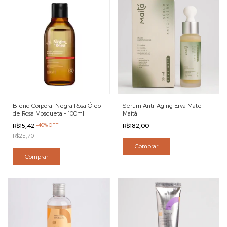
Blend Corporal Negra Rosa Óleo
Sérum Anti-Aging Erva Mate
de Rosa Mosqueta - 100ml
Maitá
R$15,42
-
40
%
OFF
R$182,00
R$25,70
Comprar
Comprar