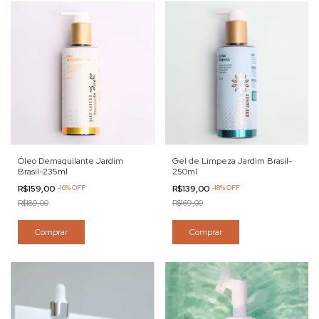
Óleo Demaquilante Jardim
Gel de Limpeza Jardim Brasil-
Brasil-235ml
250ml
R$159,00
-
16
%
OFF
R$139,00
-
18
%
OFF
R$189,00
R$169,00
Comprar
Comprar