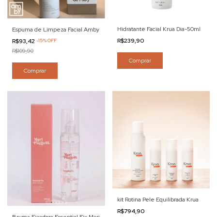
Hidratante Facial Krua Dia-50ml
Espuma de Limpeza Facial Amby
R$239,90
R$93,42
-
15
%
OFF
R$109,90
Comprar
Comprar
kit Rotina Pele Equilibrada Krua
R$794,90