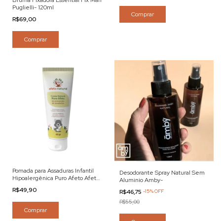
Bruma Fixadora Essential Fix Mari
Puglielli- 120ml
R$69,00
Comprar
Pomada para Assaduras Infantil
Desodorante Spray Natural Sem
Hipoalergênica Puro Afeto Afeto
Aluminio Amby-
Natural 65g
R$49,90
R$46,75
-
15
%
OFF
R$55,00
Comprar