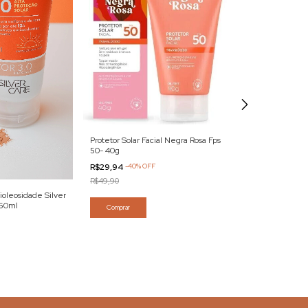
Protetor Solar Facial Negra Rosa Fps
50- 40g
Protetor Solar Al
R$29,94
-
40
%
OFF
Kesser- 18g
R$49,90
R$187,50
tioleosidade Silver
 50ml
R$229,00
Comprar