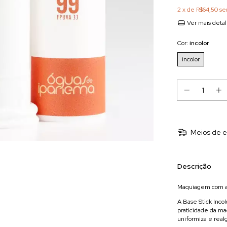
2
x de
R$64,50
se
Ver mais deta
Cor:
incolor
incolor
Meios de e
Descrição
Maquiagem com al
A Base Stick Inco
praticidade da m
uniformiza e realç