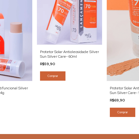
Protetor Solar Antioleosidade Silver
Sun Silver Care- 60ml
R$59,90
Comprar
Protetor Solar An
tifuncional Silver
Sun Silver Care-
14g
R$69,90
Comprar