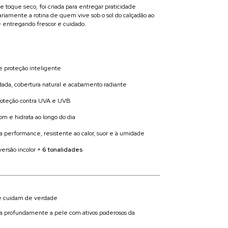
e toque seco, foi criada para entregar praticidade
iamente a rotina de quem vive sob o sol do calçadão ao
e entregando frescor e cuidado.
e proteção inteligente
dada, cobertura natural e acabamento radiante
roteção contra UVA e UVB
om e hidrata ao longo do dia
a performance, resistente ao calor, suor e à umidade
versão incolor +
6 tonalidades
ue cuidam de verdade
ta profundamente a pele com ativos poderosos da