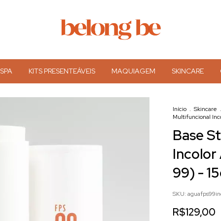
 SPA
KITS PRESENTEÁVEIS
MAQUIAGEM
SKINCARE
Início
.
Skincare
Multifuncional In
Base St
Incolor
99) - 1
SKU:
aguafps99in
R$129,00