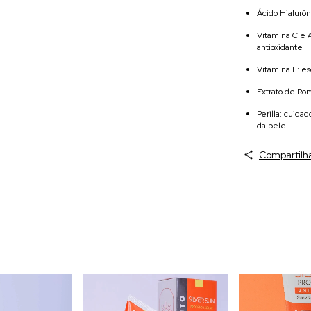
Ácido Hialurôn
Vitamina C e 
antioxidante
Vitamina E: es
Extrato de Ro
Perilla: cuida
da pele
Compartilh