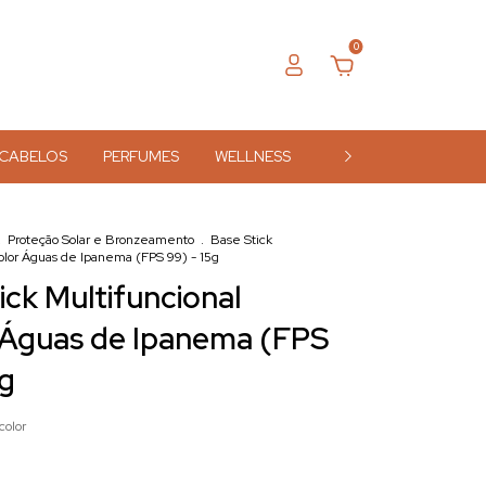
0
CABELOS
PERFUMES
WELLNESS
ACESSÓRIOS
MA
.
Proteção Solar e Bronzeamento
.
Base Stick
color Águas de Ipanema (FPS 99) - 15g
ick Multifuncional
 Águas de Ipanema (FPS
5g
color