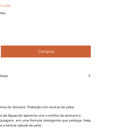
m juros
lhes
nvio
ma de skincare. Proteção com leveza de praia.
lor da Águas de Ipanema une o melhor do skincare à
aquiagem em uma fórmula inteligente que protege, trata,
a a beleza natural da pele.