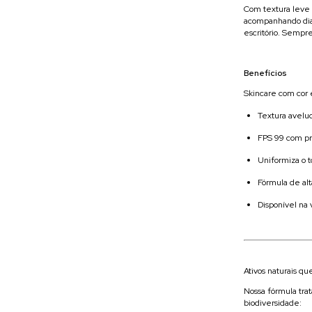
Com textura leve 
acompanhando diar
escritório. Sempr
Benefícios
Skincare com cor 
Textura avelu
FPS 99 com p
Uniformiza o t
Fórmula de alt
Disponível na 
Ativos naturais q
Nossa fórmula tra
biodiversidade: