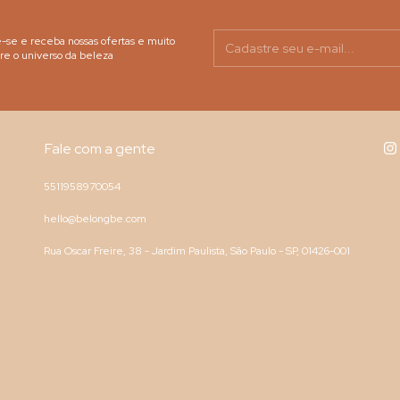
-se e receba nossas ofertas e muito
re o universo da beleza
Fale com a gente
5511958970054
hello@belongbe.com
Rua Oscar Freire, 38 - Jardim Paulista, São Paulo - SP, 01426-001