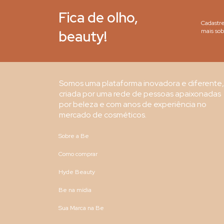
Fica de olho,
Cadastre
beauty!
mais sob
Somos uma plataforma inovadora e diferente,
criada por uma rede de pessoas apaixonadas
por beleza e com anos de experiência no
mercado de cosméticos.
Sobre a Be
Como comprar
Hyde Beauty
Be na mídia
Sua Marca na Be