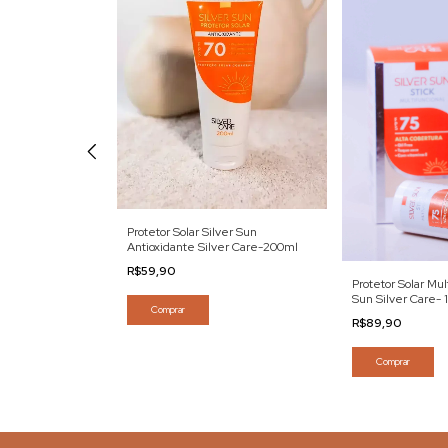
Protetor Solar Silver Sun
 Protect FPS60
Antioxidante Silver Care-200ml
R$59,90
Protetor Solar Mul
Sun Silver Care- 
Comprar
R$89,90
Comprar