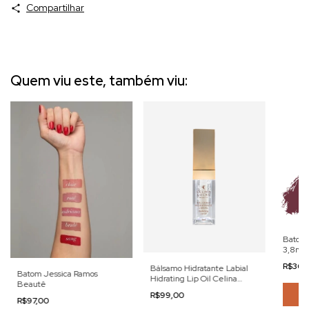
Compartilhar
Quem viu este, também viu:
Batom 
3,8ml
R$36,
Bálsamo Hidratante Labial
Batom Jessica Ramos
Hidrating Lip Oil Celina
Beautê
Locks
Co
R$99,00
R$97,00