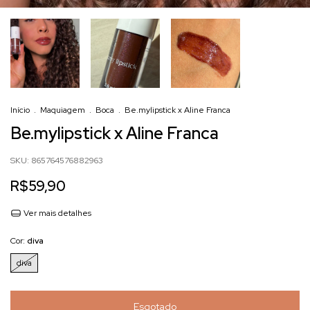
Início
.
Maquiagem
.
Boca
.
Be.mylipstick x Aline Franca
Be.mylipstick x Aline Franca
SKU:
865764576882963
R$59,90
Ver mais detalhes
Cor:
diva
diva