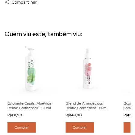
Compartilhar
Quem viu este, também viu:
Esfoliante Capilar AloéVida
Blend de Aminoácidos
Booste
Reline Cosméticos - 120ml
Reline Cosméticos - 60ml
Cabelo
120ml
R$131,90
R$149,90
R$123
Comprar
Comprar
Co