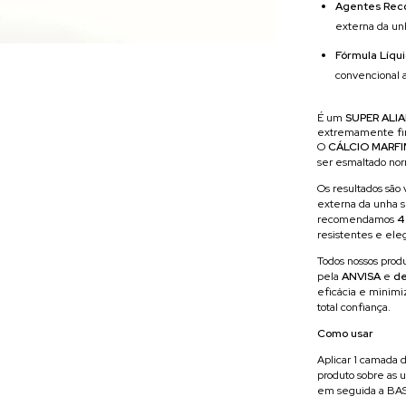
Agentes Reco
externa da unh
Fórmula Líqu
convencional 
É um
SUPER ALI
extremamente fin
O
CÁLCIO MARF
ser esmaltado no
Os resultados são 
externa da unha s
recomendamos
4
resistentes e el
Todos nossos produ
pela
ANVISA
e
de
eficácia e minimiz
total confiança.
Como usar
Aplicar 1 camada
produto sobre as u
em seguida a B