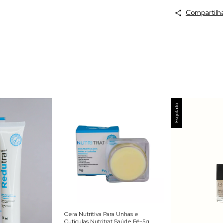
Compartilh
Esgotado
Cera Nutritiva Para Unhas e
Cuticulas Nutritrat Saúde Pé-5g