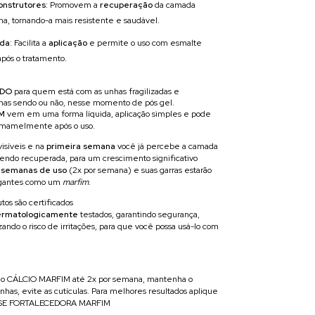
nstrutores
: Promovem a
recuperação
da camada
a, tornando-a mais resistente e saudável.
ida
: Facilita a
aplicação
e permite o uso com esmalte
após o tratamento.
ADO
para quem está com as unhas fragilizadas e
as sendo ou não, nesse momento de pós gel.
IM
vem em uma forma líquida, aplicação simples e pode
rmamelmente após o uso.
visíveis e na
primeira semana
você já percebe a camada
endo recuperada, para um crescimento significativo
 semanas de uso
(2x por semana) e suas garras estarão
egantes como um
marfim
.
tos são certificados
rmatologicamente
testados, garantindo segurança,
ando o risco de irritações, para que você possa usá-lo com
 do CÁLCIO MARFIM até 2x por semana, mantenha o
nhas, evite as cutículas. Para melhores resultados aplique
ASE FORTALECEDORA MARFIM