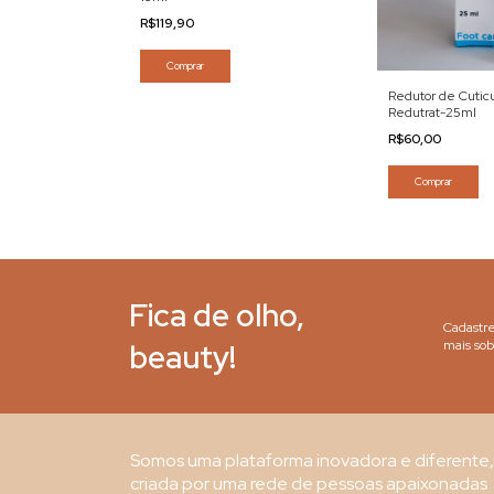
R$119,90
Comprar
Redutor de Cutic
Redutrat-25ml
R$60,00
Comprar
Fica de olho,
Cadastre
beauty!
mais sob
Somos uma plataforma inovadora e diferente,
criada por uma rede de pessoas apaixonadas