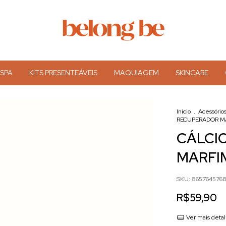
 SPA
KITS PRESENTEÁVEIS
MAQUIAGEM
SKINCARE
Início
.
Acessório
RECUPERADOR MAR
CÁLCI
MARFIM
SKU:
865764576
R$59,90
Ver mais deta