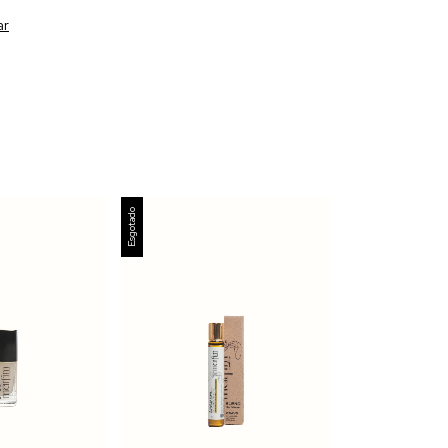
ar
Esgotado