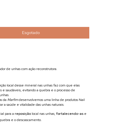
dor de unhas com ação reconstrutora.
ição local desse mineral nas unhas faz com que elas
s e saudáveis, evitando a quebra e o processo de
 unhas.
ós da
Marfim
desenvolvemos uma linha de produtos Nail
r a saúde e vitalidade das unhas naturais.
ial para a
reposição
local nas unhas,
fortalecendo-as
e
quebra e o descascamento.