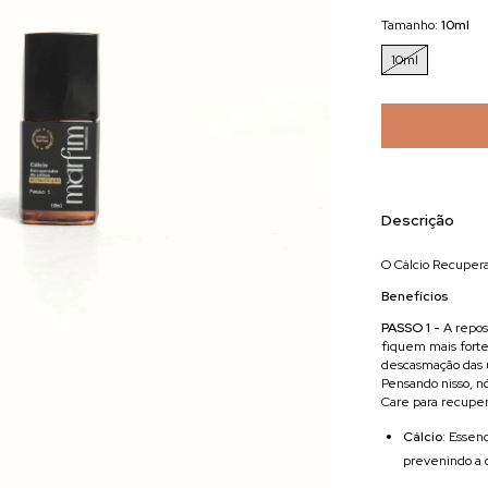
Tamanho:
10ml
10ml
Descrição
O Cálcio Recupera
Benefícios
PASSO 1 -
A repos
fiquem mais forte
descasmação das
Pensando nisso, n
Care para recupera
Cálcio
: Essenc
prevenindo a 