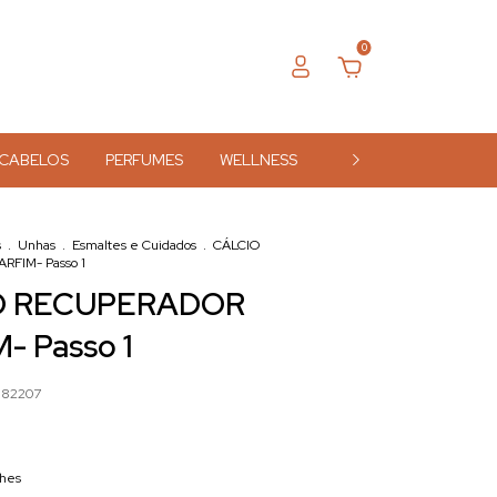
0
CABELOS
PERFUMES
WELLNESS
ACESSÓRIOS
MA
s
.
Unhas
.
Esmaltes e Cuidados
.
CÁLCIO
FIM- Passo 1
O RECUPERADOR
- Passo 1
882207
lhes