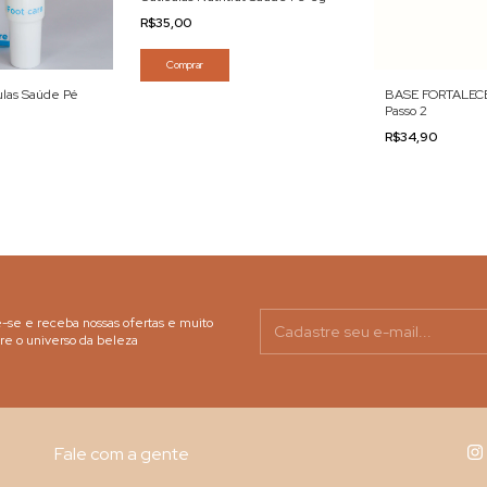
R$35,00
Comprar
ulas Saúde Pé
BASE FORTALEC
Passo 2
R$34,90
-se e receba nossas ofertas e muito
re o universo da beleza
Fale com a gente