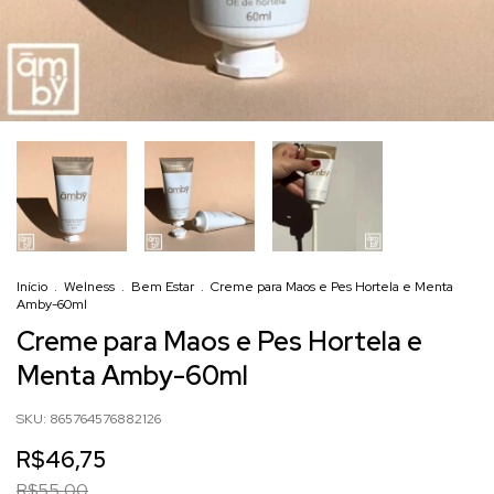
Início
.
Welness
.
Bem Estar
.
Creme para Maos e Pes Hortela e Menta
Amby-60ml
Creme para Maos e Pes Hortela e
Menta Amby-60ml
SKU:
865764576882126
R$46,75
R$55,00