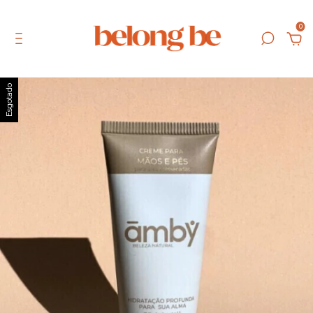
0
Esgotado