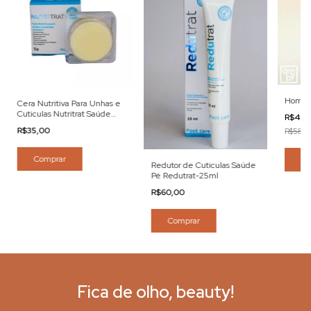
Home 
Cera Nutritiva Para Unhas e
Cuticulas Nutritrat Saúde
R$49,
Pé-5g
R$35,00
R$58,0
Comprar
Co
Redutor de Cuticulas Saúde
Pé Redutrat-25ml
R$60,00
Comprar
Fica de olho, beauty!