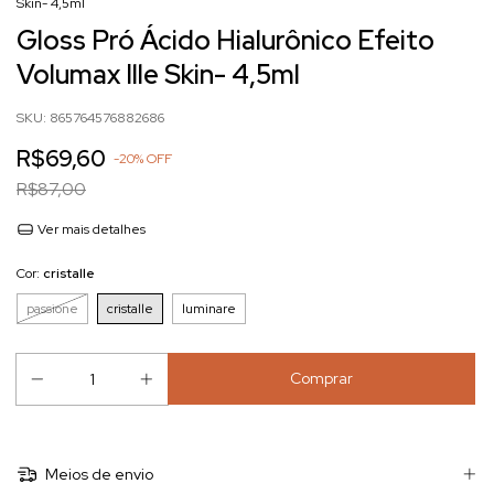
Skin- 4,5ml
Gloss Pró Ácido Hialurônico Efeito
Volumax Ille Skin- 4,5ml
SKU:
865764576882686
R$69,60
-
20
%
OFF
R$87,00
Ver mais detalhes
Cor:
cristalle
passione
cristalle
luminare
Meios de envio