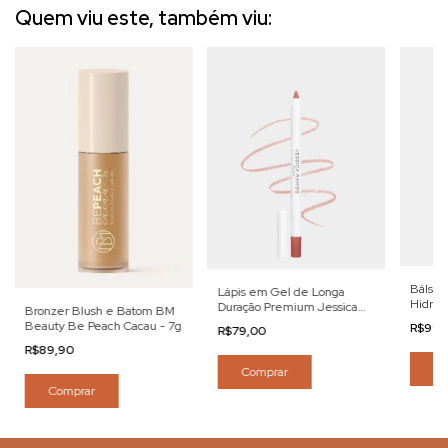
Quem viu este, também viu:
Bálsam
Lápis em Gel de Longa
Hidrati
Duração Premium Jessica
Bronzer Blush e Batom BM
Locks
Ramos Beauté- 1,8g
Beauty Be Peach Cacau - 7g
R$99,
R$79,00
R$89,90
Co
Comprar
Comprar