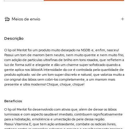
Meios de envio
Descrição
O lip oil Merlot foi um produto muito desejado na NSDB e, enfim, nasceu!
Possui um tom de marrom bem neutro, nem muito quente e nem muito frio,
com adição de partículas ultrafinas de brilho em tons rosados, que refletem a
luz de forma sutil e elegante e dão um charme super sofisticado quando a
gente aplica nos lábios!A intensidade da cor é controlada pela quantidade de
produto aplicado: vai de um tom super discreto e natural, que valoriza muito a
cor original dos lábios sem cobri-los completamente, a um marrom mais
presente e ultra moderno! Chique, chique, chique!
Beneficíos
O lip oil Merlot foi desenvolvido com ativos que, além de deixar os lábios
luminosos e com aspecto saudável imediato, contribuem significativamente
para a hidratação, emoliência e umectação da pele dessa região.
Possui Vitamina E, que tem ação antioxidante, combate os radicais livres,
protege contra as agressões externas e previne o envelhecimento precoce