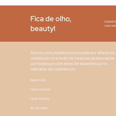
Fica de olho,
Cadastre
beauty!
mais sob
Somos uma plataforma inovadora e diferente,
criada por uma rede de pessoas apaixonadas
por beleza e com anos de experiência no
mercado de cosméticos.
Sobre a Be
Como comprar
Hyde Beauty
Be na mídia