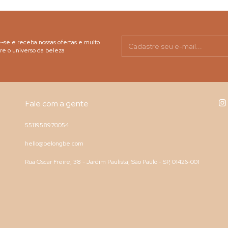
-se e receba nossas ofertas e muito
re o universo da beleza
Fale com a gente
5511958970054
hello@belongbe.com
Rua Oscar Freire, 38 - Jardim Paulista, São Paulo - SP, 01426-001