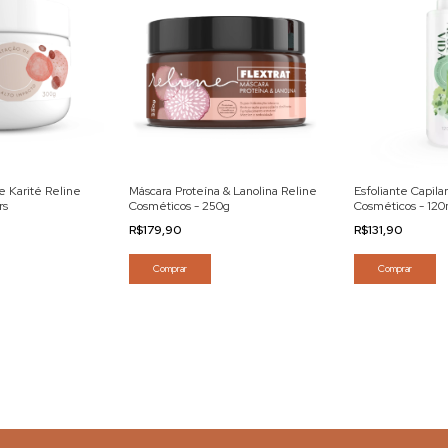
e Karité Reline
Esfoliante Capila
Máscara Proteína & Lanolina Reline
rs
Cosméticos - 120
Cosméticos - 250g
R$131,90
R$179,90
Comprar
Comprar