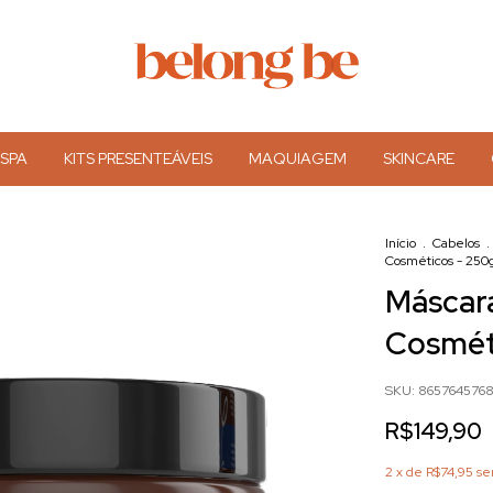
 SPA
KITS PRESENTEÁVEIS
MAQUIAGEM
SKINCARE
Início
.
Cabelos
.
Cosméticos - 250
Máscara
Cosmét
SKU:
865764576
R$149,90
2
x de
R$74,95
se