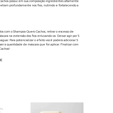
Cachos possui em sua composição ingredientes altamente
netram profundamente nos fios, nutrindo e fortalecendo a
elos com o Shampoo Quero Cachos, retirar o excesso de
áscara na extensão dos fios enluvando-os. Deixar agir por 5
aguar. Para potencializar o efeito você poderá adicionar 5
air à quantidade de máscara que for aplicar. Finalizar com
Cachos!
ar