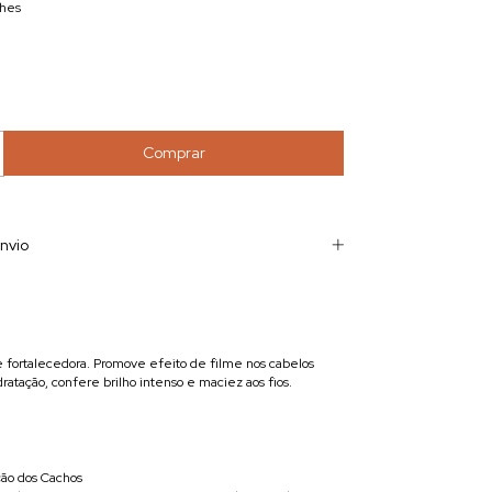
lhes
nvio
 e fortalecedora. Promove efeito de filme nos cabelos
atação, confere brilho intenso e maciez aos fios.
ção dos Cachos