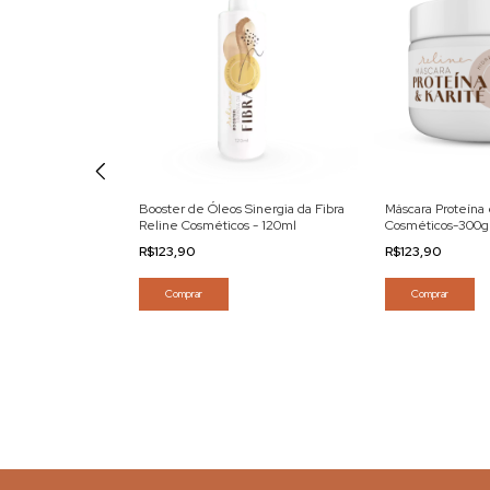
 Reline
Booster de Óleos Sinergia da Fibra
Máscara Proteína 
g
Reline Cosméticos - 120ml
Cosméticos-300g
R$123,90
R$123,90
Comprar
Comprar