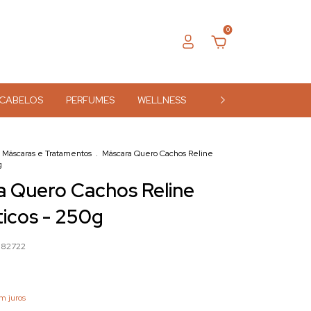
0
CABELOS
PERFUMES
WELLNESS
ACESSÓRIOS
MA
Máscaras e Tratamentos
.
Máscara Quero Cachos Reline
g
 Quero Cachos Reline
icos - 250g
882722
m juros