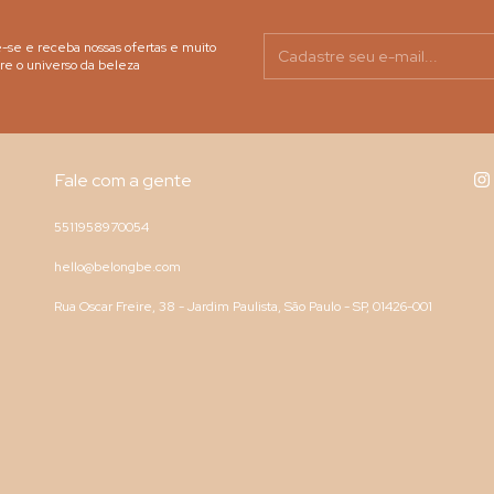
-se e receba nossas ofertas e muito
re o universo da beleza
Fale com a gente
5511958970054
hello@belongbe.com
Rua Oscar Freire, 38 - Jardim Paulista, São Paulo - SP, 01426-001