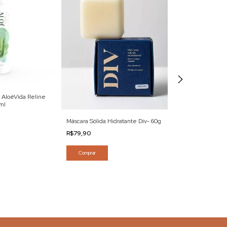
r AloéVida Reline
Booster de Óleos
ml
Couro Cabeludo 
- 120ml
R$123,90
Máscara Sólida Hidratante Div- 60g
R$79,90
Comprar
Comprar