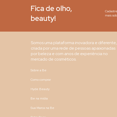
Fica de olho,
Cadastre
beauty!
mais sob
Somos uma plataforma inovadora e diferente,
criada por uma rede de pessoas apaixonadas
por beleza e com anos de experiência no
mercado de cosméticos.
Sobre a Be
Como comprar
Hyde Beauty
Be na mídia
Sua Marca na Be