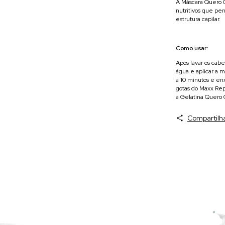
A Máscara Quero 
nutritivos que pe
estrutura capilar.
Como usar:
Após lavar os cab
água e aplicar a m
a 10 minutos e enx
gotas do Maxx Rep
a Gelatina Quero 
Compartilh