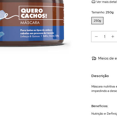
Ver mais deta
Tamanho:
250g
250g
Meios de e
Descrição
Máscara nutritiva
impedindo a desidr
Benefícios:
Nutrição e Defini