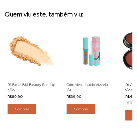
Quem viu este, também viu:
Pó Facial BM Beauty Seal Up
Corretivo Líquido Vizzela -
Pó Com
- 15g
7g
Com FP
R$89,90
R$39,90
R$41,
R$41,90
Comprar
Comprar
Co