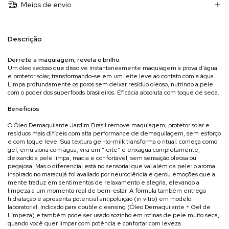
Meios de envio
Descrição
Derrete a maquiagem, revela o brilho.
Um óleo sedoso que dissolve instantaneamente maquiagem à prova d'água
e protetor solar, transformando-se em um leite leve ao contato com a água.
Limpa profundamente os poros sem deixar resíduo oleoso, nutrindo a pele
com o poder dos superfoods brasileiros. Eficácia absoluta com toque de seda.
Benefícios
O Óleo Demaquilante Jardim Brasil remove maquiagem, protetor solar e
resíduos mais difíceis com alta performance de demaquilagem, sem esforço
e com toque leve. Sua textura gel-to-milk transforma o ritual: começa como
gel, emulsiona com água, vira um “leite” e enxágua completamente,
deixando a pele limpa, macia e confortável, sem sensação oleosa ou
pegajosa. Mas o diferencial está no sensorial que vai além da pele: o aroma
inspirado no maracujá foi avaliado por neurociência e gerou emoções que a
mente traduz em sentimentos de relaxamento e alegria, elevando a
limpeza a um momento real de bem-estar. A fórmula também entrega
hidratação e apresenta potencial antipoluição (in vitro) em modelo
laboratorial. Indicado para double cleansing (Óleo Demaquilante + Gel de
Limpeza) e também pode ser usado sozinho em rotinas de pele muito seca,
quando você quer limpar com potência e confortar com leveza.