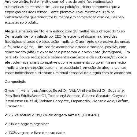
Anti-poluição:
teste in-vitro com células da pele (queratinócitos)
submetidas ao estresse simulado da poluição urbana comprovou que a
exposição ao Óleo Demaquilante promoveu o aumento de 37,1% na
viabilidade dos queratinócitos humanos em comparação com células não
expostas ao produto.
Alegria e relaxamento:
em estudo com 38 mulheres, a olfação do Óleo
Demaquilante foi avaliada por EEG (eletroencefalograma), medidas
fisiológicas e teste de associação implícita. O aumento expressivo das ondas
alfa, beta e gama — um padrão associado a estado emocional positivo, com
relaxamento (alfa) e experiência prazerosa e envolvente (beta/gama). Em
paralelo, houve redução de batimentos cardíacos e de sudorese/atividade
eletrodérmica, sinais compatíveis com relaxamento corporal. Na avaliação
implícita de percepção, o aroma foi associado à emoção de alegria. Juntos,
esses indicadores sustentam um ritual sensorial de alegria com relaxamento.
Composição
Glycerin, Helianthus Annuus Seed Oil, Vitis Vinifera Seed Oil, Squalane,
Passiflora Edulis Seed Oil, Tocopheryl Acetate, Sucrose Stearate, Caryocar
Brasiliense Fruit Oil, Sorbitan Caprylate, Propanediol, Benzoic Acid, Parfum,
Limonene.
✓ 26,17% natural e
99,17% de origem natural
(ISO16128)
✓ 31% de origem orgânica*
✓ 100% vegana e livre de crueldade