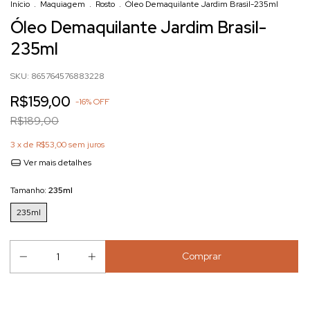
Início
.
Maquiagem
.
Rosto
.
Óleo Demaquilante Jardim Brasil-235ml
Óleo Demaquilante Jardim Brasil-
235ml
SKU:
865764576883228
R$159,00
-
16
%
OFF
R$189,00
3
x de
R$53,00
sem juros
Ver mais detalhes
Tamanho:
235ml
235ml