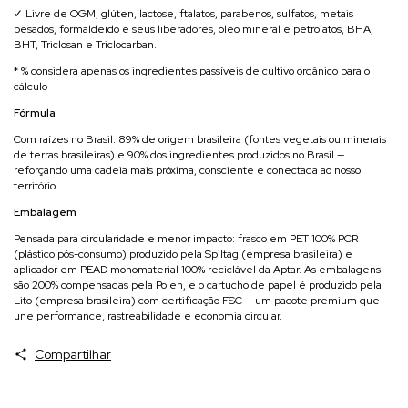
✓ Livre de OGM, glúten, lactose, ftalatos, parabenos, sulfatos, metais
pesados, formaldeído e seus liberadores, óleo mineral e petrolatos, BHA,
BHT, Triclosan e Triclocarban.
* % considera apenas os ingredientes passíveis de cultivo orgânico para o
cálculo
Fórmula
Com raízes no Brasil: 89% de origem brasileira (fontes vegetais ou minerais
de terras brasileiras) e 90% dos ingredientes produzidos no Brasil —
reforçando uma cadeia mais próxima, consciente e conectada ao nosso
território.
Embalagem
Pensada para circularidade e menor impacto: frasco em PET 100% PCR
(plástico pós-consumo) produzido pela Spiltag (empresa brasileira) e
aplicador em PEAD monomaterial 100% reciclável da Aptar. As embalagens
são 200% compensadas pela Polen, e o cartucho de papel é produzido pela
Lito (empresa brasileira) com certificação FSC — um pacote premium que
une performance, rastreabilidade e economia circular.
Compartilhar