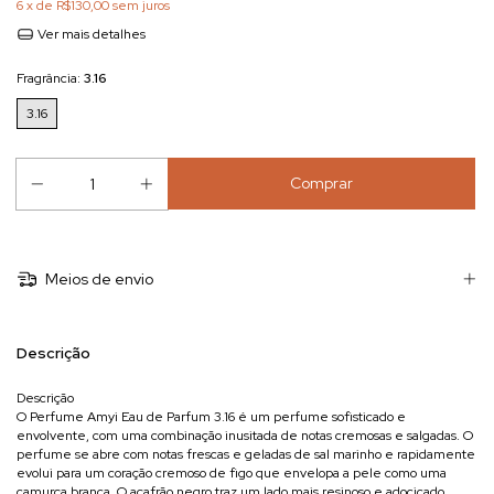
6
x de
R$130,00
sem juros
Ver mais detalhes
Fragrância:
3.16
3.16
Meios de envio
Descrição
Descrição
O Perfume Amyi Eau de Parfum 3.16 é um perfume sofisticado e
envolvente, com uma combinação inusitada de notas cremosas e salgadas. O
perfume se abre com notas frescas e geladas de sal marinho e rapidamente
evolui para um coração cremoso de figo que envelopa a pele como uma
camurça branca. O açafrão negro traz um lado mais resinoso e adocicado,