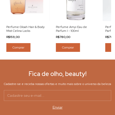
Perfume Gloah Hair & Body
Perfume Amyi Eau de
Perfu
Mist Celina Locks
Parfum I - 100ml
Parfum
R$159,00
R$780,00
R$780
Comprar
Comprar
Co
Fica de olho, beauty!
Cadastre-se e receba nossas ofertas e muito mais sobre o universo da beleza