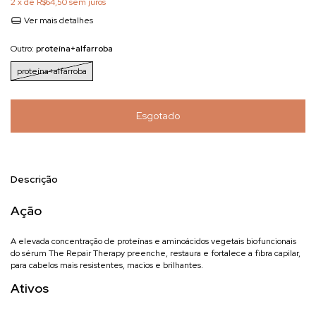
2
x de
R$64,50
sem juros
Ver mais detalhes
Outro:
proteína+alfarroba
proteína+alfarroba
Descrição
Ação
A elevada concentração de proteínas e aminoácidos vegetais biofuncionais
do sérum The Repair Therapy preenche, restaura e fortalece a fibra capilar,
para cabelos mais resistentes, macios e brilhantes.
Ativos