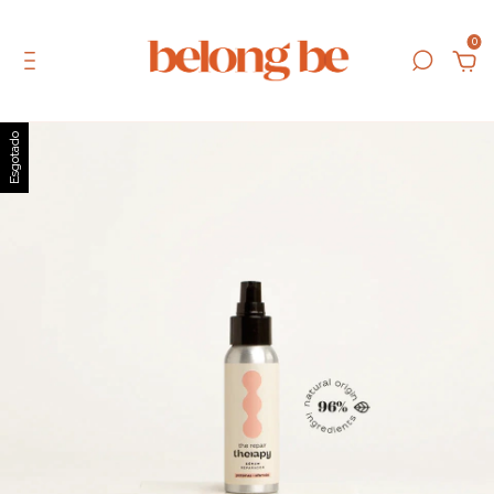
0
Esgotado