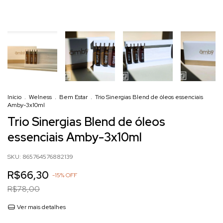
Início
.
Welness
.
Bem Estar
.
Trio Sinergias Blend de óleos essenciais
Amby-3x10ml
Trio Sinergias Blend de óleos
essenciais Amby-3x10ml
SKU:
865764576882139
R$66,30
-
15
%
OFF
R$78,00
Ver mais detalhes