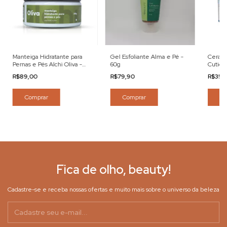
Manteiga Hidratante para
Gel Esfoliante Alma e Pé -
Cera N
Pernas e Pés Alchi Oliva -
60g
Cuticul
200ml
Pé-5g
R$89,00
R$79,90
R$35,
Comprar
Comprar
Co
Fica de olho, beauty!
Cadastre-se e receba nossas ofertas e muito mais sobre o universo da beleza