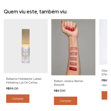
Quem viu este, também viu:
Gloss P
Efeito 
4,5ml
Bálsamo Hidratante Labial
R$69,
Batom Jessica Ramos
Hidrating Lip Oil Celina
Beautê
R$87,00
Locks
R$99,00
R$97,00
Co
Comprar
Comprar