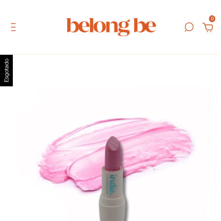
0
Esgotado