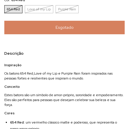
Cor:
654 Red
654 Red
Love of my Lip
Purple Rain
Descrição
Inspiração
Os batons 654 Red,Love of my Lip e Purrple Rain foram inspirados nas
pessoas fortes e resilientes que inspiram o mundo.
Conceito
Estes batons são um símbolo de amor-próprio, sororidade e empoderamento.
Eles são perfeitos para pessoas que desejam celebrar sua beleza e sua
força.
Cores
654 Red:
um vermelho clássico matte e poderoso, que representa o
nosso amor-próprio.