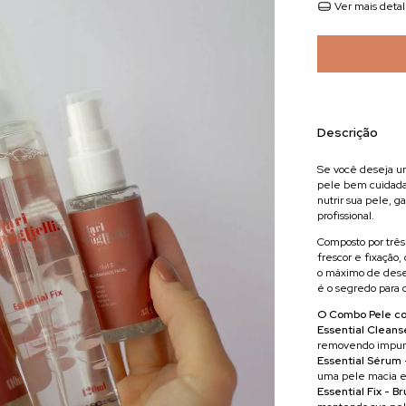
Ver mais deta
Descrição
Se você deseja 
pele bem cuidad
nutrir sua pele, 
profissional.
Composto por três 
frescor e fixação
o máximo de dese
é o segredo para
O Combo Pele c
Essential Cleans
removendo impure
Essential Sérum 
uma pele macia 
Essential Fix - 