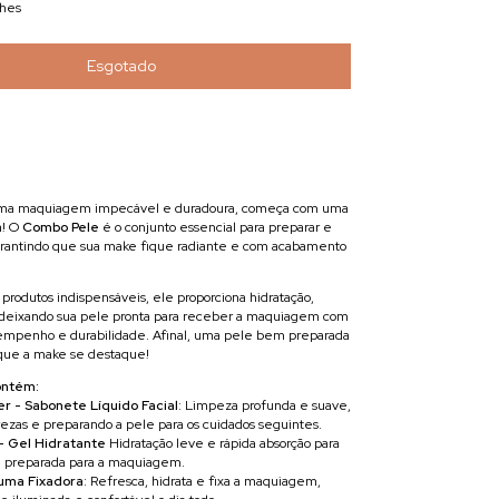
lhes
uma maquiagem impecável e duradoura, começa com uma
a! O
Combo Pele
é o conjunto essencial para preparar e
garantindo que sua make fique radiante e com acabamento
produtos indispensáveis, ele proporciona hidratação,
, deixando sua pele pronta para receber a maquiagem com
mpenho e durabilidade. Afinal, uma pele bem preparada
 que a make se destaque!
ontém:
er - Sabonete Líquido Facial
: Limpeza profunda e suave,
zas e preparando a pele para os cuidados seguintes.
- Gel Hidratante
Hidratação leve e rápida absorção para
e preparada para a maquiagem.
Bruma Fixadora
: Refresca, hidrata e fixa a maquiagem,