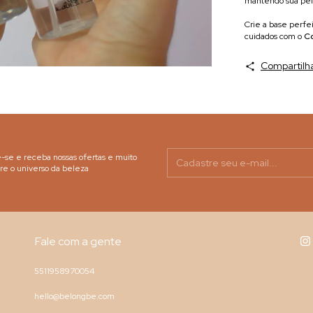
mantendo sua pele
Crie a base perfe
cuidados com o
C
Compartilh
-se e receba nossas ofertas e muito
re o universo da beleza
Fale com a gente
5511958970054
hello@belongbe.com