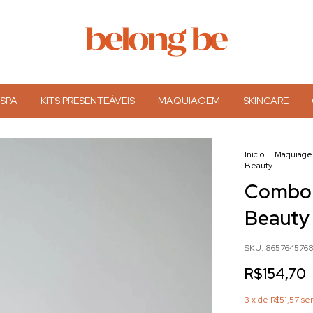
 SPA
KITS PRESENTEÁVEIS
MAQUIAGEM
SKINCARE
Início
.
Maquiag
Beauty
Combo P
Beauty
SKU:
865764576
R$154,70
3
x de
R$51,57
se