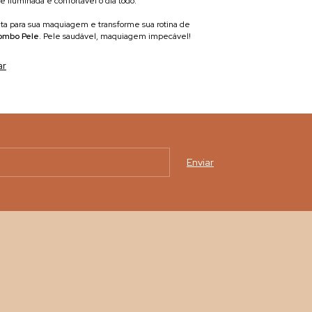
 iluminada e confortável o dia todo.
ita para sua maquiagem e transforme sua rotina de
ombo Pele
. Pele saudável, maquiagem impecável!
ar