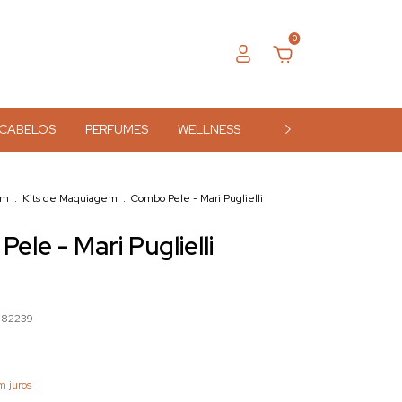
0
CABELOS
PERFUMES
WELLNESS
ACESSÓRIOS
MA
em
.
Kits de Maquiagem
.
Combo Pele - Mari Puglielli
ele - Mari Puglielli
882239
m juros