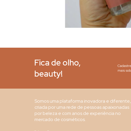
Fica de olho,
Cadastre
beauty!
mais sob
Somos uma plataforma inovadora e diferente,
criada por uma rede de pessoas apaixonadas
por beleza e com anos de experiência no
mercado de cosméticos.