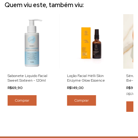
Quem viu este, também viu:
Sabonete Liquido Facial
Loção Facial Hélli Skin
Sérum 
Sweet Sixteen - 120ml
Enzyme Glow Essence
Be- 3
R$69,90
R$149,00
R$99,
R$176,0
Comprar
Comprar
Co