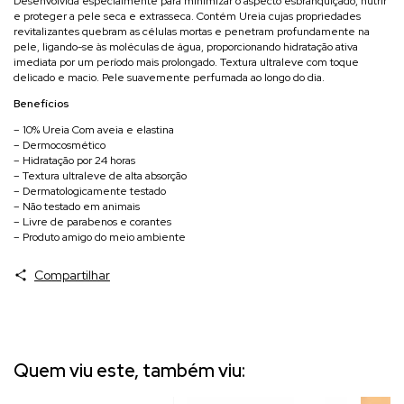
Desenvolvida especialmente para minimizar o aspecto esbranquiçado, nutrir
e proteger a pele seca e extrasseca. Contém Ureia cujas propriedades
revitalizantes quebram as células mortas e penetram profundamente na
pele, ligando-se às moléculas de água, proporcionando hidratação ativa
imediata por um período mais prolongado. Textura ultraleve com toque
delicado e macio. Pele suavemente perfumada ao longo do dia.
Benefícios
– 10% Ureia Com aveia e elastina
– Dermocosmético
– Hidratação por 24 horas
– Textura ultraleve de alta absorção
– Dermatologicamente testado
– Não testado em animais
– Livre de parabenos e corantes
– Produto amigo do meio ambiente
Compartilhar
Quem viu este, também viu: