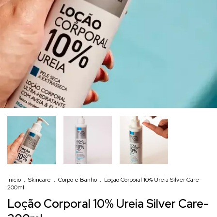
Início
.
Skincare
.
Corpo e Banho
.
Loção Corporal 10% Ureia Silver Care-
200ml
Loção Corporal 10% Ureia Silver Care-