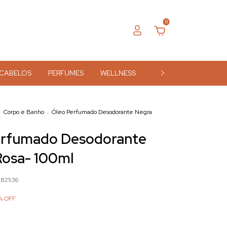
0
CABELOS
PERFUMES
WELLNESS
ACESSÓRIOS
MA
.
Corpo e Banho
.
Óleo Perfumado Desodorante Negra
erfumado Desodorante
Rosa- 100ml
882536
%
OFF