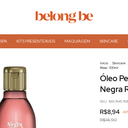
 SPA
KITS PRESENTEÁVEIS
MAQUIAGEM
SKINCARE
Início
.
Skincare
Rosa- 100ml
Óleo P
Negra 
SKU:
865764576
R$8,94
-
40
R$14,90