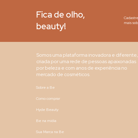
Fica de olho,
Cadastre
beauty!
mais sob
Somos uma plataforma inovadora e diferente,
criada por uma rede de pessoas apaixonadas
por beleza e com anos de experiência no
mercado de cosméticos.
Sobre a Be
Como comprar
Hyde Beauty
Be na mídia
Sua Marca na Be