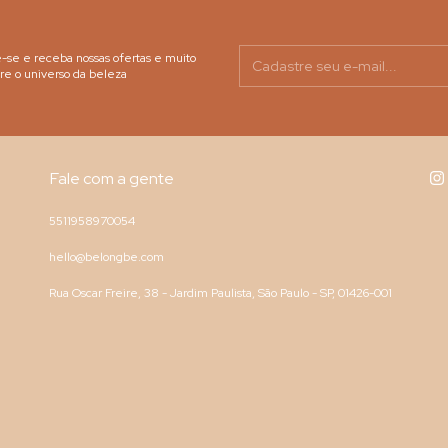
-se e receba nossas ofertas e muito
re o universo da beleza
Fale com a gente
5511958970054
hello@belongbe.com
Rua Oscar Freire, 38 - Jardim Paulista, São Paulo - SP, 01426-001