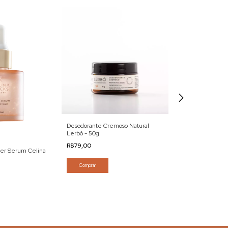
Desodorante Cremoso Natural
Óleo Energizant
Lerbô - 50g
Ipanema - 60ml
R$79,00
R$169,00
per Serum Celina
Comprar
Comprar