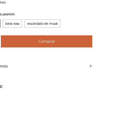
lhes
o jasmim
bela rosa
escândalo de musk
nvio
ar