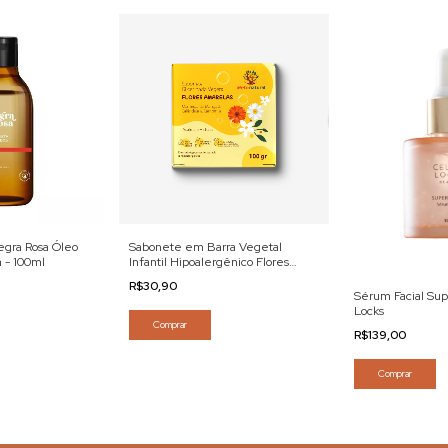
egra Rosa Óleo
Sabonete em Barra Vegetal
 - 100ml
Infantil Hipoalergênico Flores
Amarelas Afeto Natural 100gr
R$30,90
Sérum Facial Su
Locks
Comprar
R$139,00
Comprar