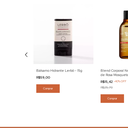
oral Banho Amby-
Bálsamo Hidrante Lerbô - 15g
Blend Corporal N
de Rosa Mosqueta
R$59,00
R$15,42
-
40
%
OFF
R$25,70
Comprar
Comprar