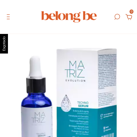
0
Esgotado