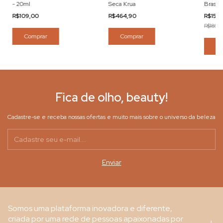
- 20ml
Seca Krua
Brasil
R$109,00
R$464,90
R$159
R$189,0
Comprar
Co
Fica de olho, beauty!
Cadastre-se e receba nossas ofertas e muito mais sobre o universo da beleza
Somos uma plataforma inovadora e diferente,
criada por uma rede de pessoas apaixonadas por