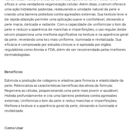
eficaz e uma verdadeira regeneração celular. Além disso, o sérum oferece
uma ação hidratante poderosa, restaurando a umidade natural da pele e
criando uma barreira protetora contra agressões externas. Sua textura leve e
de rápida absorção permite uma aplicação suave e confortável, deixando a
pele macia, delicada e radiante. Com a capacidade de uniformizar o tom da
pele e reduzir a aparência de manchas e imperfeições, o uso regular deste
sérum proporciona uma melhoria significativa na textura e na aparência geral
da pele, revelando uma tez mais uniforme, iluminada e revitalizada. Sua
eficácia é comprovada por estudos clínicos e é aprovada por órgãos
regulatórios como Anvisa e FDA, além de ser recomendada pelos melhores
dermatologistas.
Benefícios
Estimula a produção de colágeno e elastina para firmeza e elasticidade da
pele; Potencializa as características benéficas dos ativos da fórmula;
Regenera as células, proporcionando uma pele mais jovem e saudável;
Hidrata profundamente e cria uma barreira protetora contra agressões
externas; Uniformiza o tom da pele e reduz manchas e imperfeições;
Melhora a textura e a aparência geral da pele, deixando-a iluminada e
revitalizada.
Como Usar