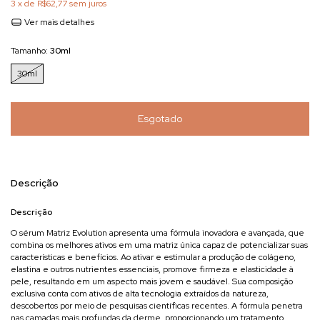
3
x de
R$62,77
sem juros
Ver mais detalhes
Tamanho:
30ml
30ml
Descrição
Descrição
O sérum Matriz Evolution apresenta uma fórmula inovadora e avançada, que
combina os melhores ativos em uma matriz única capaz de potencializar suas
características e benefícios. Ao ativar e estimular a produção de colágeno,
elastina e outros nutrientes essenciais, promove firmeza e elasticidade à
pele, resultando em um aspecto mais jovem e saudável. Sua composição
exclusiva conta com ativos de alta tecnologia extraídos da natureza,
descobertos por meio de pesquisas científicas recentes. A fórmula penetra
nas camadas mais profundas da derme, proporcionando um tratamento