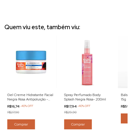
Quem viu este, também viu:
Gel Creme Hidratante Facial
Spray Perfumado Body
Bálsam
Negra Rosa Antipoluição -
Splash Negra Rosa- 200ml
15g
100g
R$16,74
-
40
%
OFF
R$17,94
-
40
%
OFF
R$59,
R$27,90
R$29,90
Co
Comprar
Comprar