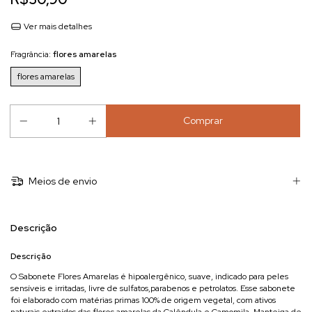
Ver mais detalhes
Fragrância:
flores amarelas
flores amarelas
Meios de envio
Descrição
Descrição
O Sabonete Flores Amarelas é hipoalergênico, suave, indicado para peles
sensíveis e irritadas, livre de sulfatos,parabenos e petrolatos. Esse sabonete
foi elaborado com matérias primas 100% de origem vegetal, com ativos
naturais extraídos das flores amarelas da Calêndula e Camomila, Manteiga de